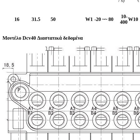
/ s)
10-
16
31.5
50
W1
-20 ~~ 80
W10
400
Μοντέλο Dcv40 Διαστατικά δεδομένα