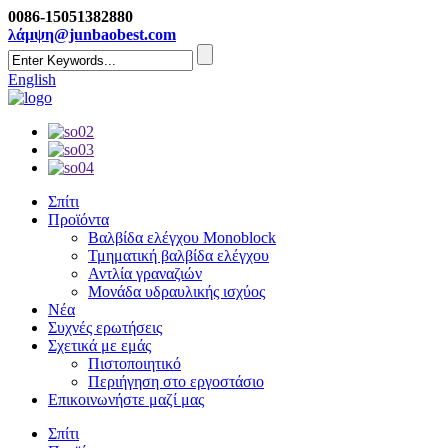
0086-15051382880
λάμψη@junbaobest.com
English
Σπίτι
Προϊόντα
Βαλβίδα ελέγχου Monoblock
Τμηματική βαλβίδα ελέγχου
Αντλία γραναζιών
Μονάδα υδραυλικής ισχύος
Νέα
Συχνές ερωτήσεις
Σχετικά με εμάς
Πιστοποιητικό
Περιήγηση στο εργοστάσιο
Επικοινωνήστε μαζί μας
Σπίτι