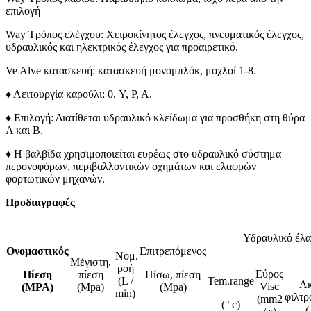
επιλογή
Way Τρόπος ελέγχου: Χειροκίνητος έλεγχος, πνευματικός έλεγχος,
υδραυλικός και ηλεκτρικός έλεγχος για προαιρετικό.
Ve Alve κατασκευή: κατασκευή μονομπλόκ, μοχλοί 1-8.
♦ Λειτουργία καρούλι: 0, Y, P, A.
♦ Επιλογή: Διατίθεται υδραυλικό κλείδωμα για προσθήκη στη θύρα
Α και Β.
♦ Η βαλβίδα χρησιμοποιείται ευρέως στο υδραυλικό σύστημα
περονοφόρων, περιβαλλοντικών οχημάτων και ελαφρών
φορτωτικών μηχανών.
Προδιαγραφές
Υδραυλικό έλα
Ονομαστικός
Επιτρεπόμενος
Νομ.
Μέγιστη.
ροή
Εύρος
Πίεση
πίεση
Πίσω, πίεση
(L /
Tem.range
Ακ
Visc
(MPA)
(Mpa)
(Mpa)
min)
φιλτρ
(mm2
(° c)
(