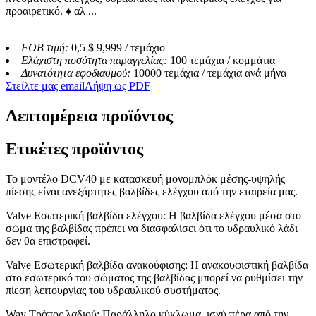
προαιρετικό. ♦ αλ ...
FOB τιμή:
0,5 $ 9,999 / τεμάχιο
Ελάχιστη ποσότητα παραγγελίας:
100 τεμάχια / κομμάτια
Δυνατότητα εφοδιασμού:
10000 τεμάχια / τεμάχια ανά μήνα
Στείλτε μας email
Λήψη ως PDF
Λεπτομέρεια προϊόντος
Ετικέτες προϊόντος
Το μοντέλο DCV40 με κατασκευή μονομπλόκ μέσης-υψηλής
πίεσης είναι ανεξάρτητες βαλβίδες ελέγχου από την εταιρεία μας.
Valve Εσωτερική βαλβίδα ελέγχου: Η βαλβίδα ελέγχου μέσα στο
σώμα της βαλβίδας πρέπει να διασφαλίσει ότι το υδραυλικό λάδι
δεν θα επιστραφεί.
Valve Εσωτερική βαλβίδα ανακούφισης: Η ανακουφιστική βαλβίδα
στο εσωτερικό του σώματος της βαλβίδας μπορεί να ρυθμίσει την
πίεση λειτουργίας του υδραυλικού συστήματος.
Way Τρόπος λαδιού: Παράλληλο κύκλωμα, ισχύ πέρα ​​από την